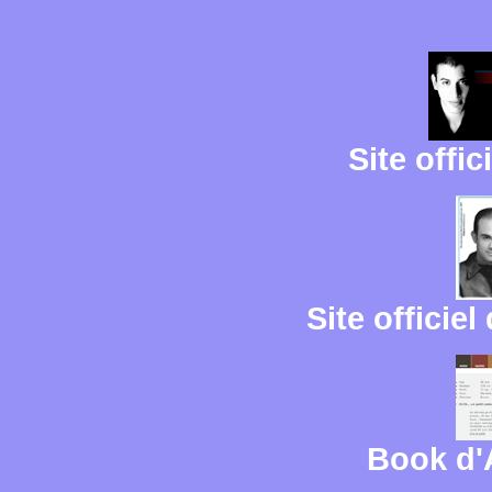
Site offi
Site officie
Book d'